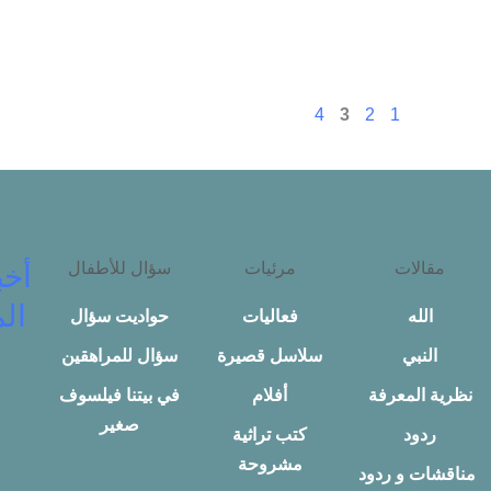
4
3
2
1
مقالات
مرئيات
سؤال للأطفال
أخب
الم
الله
فعاليات
حواديت سؤال
النبي
سلاسل قصيرة
سؤال للمراهقين
نظرية المعرفة
أفلام
في بيتنا فيلسوف
صغير
ردود
كتب تراثية
مشروحة
مناقشات و ردود