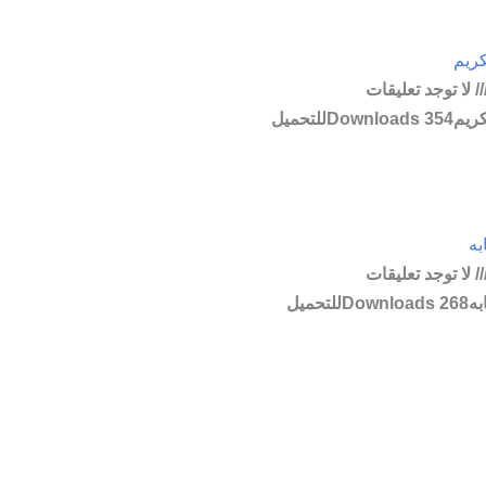
كريم
لا توجد تعليقات
أعجاز القرأن الكريم354 Downloadsللتحميل
به
لا توجد تعليقات
المحكم والمتشابه268 Downloadsللتحميل