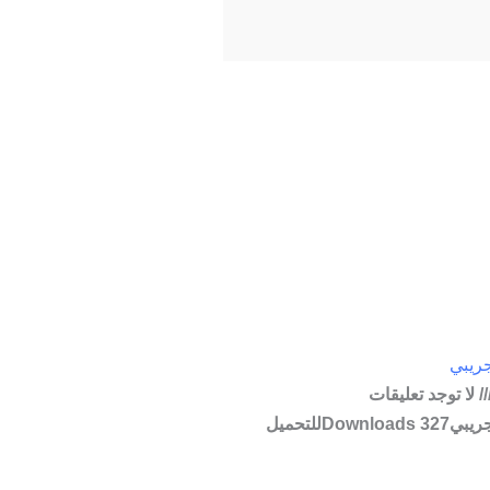
جريبي
لا توجد تعليقات
حيادية العلم التجريبي327 Downloadsللتحميل