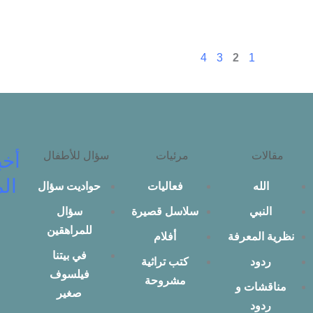
4
3
2
1
مقالات
مرئيات
سؤال للأطفال
أخب
الم
الله
فعاليات
حواديت سؤال
النبي
سلاسل قصيرة
سؤال
للمراهقين
نظرية المعرفة
أفلام
في بيتنا
ردود
كتب تراثية
فيلسوف
مشروحة
مناقشات و
صغير
ردود