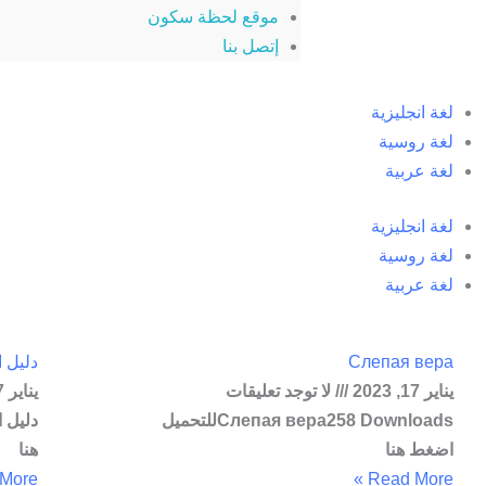
موقع لحظة سكون
إتصل بنا
لغة انجليزية
لغة روسية
لغة عربية
لغة انجليزية
لغة روسية
لغة عربية
Слепая вера
دليل 
يناير 17, 2023
لا توجد تعليقات
يناير 17, 2023
Слепая вера258 Downloadsللتحميل
اضغط هنا
هنا
ore »
Read More »