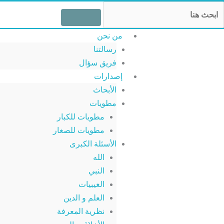
خطي
Searc
لى
لمحتوى
من نحن
رسالتنا
فريق سؤال
إصدارات
الأبحاث
مطويات
مطويات للكبار
مطويات للصغار
الأسئلة الكبرى
الله
النبي
الغيبيات
العلم و الدين
نظرية المعرفة