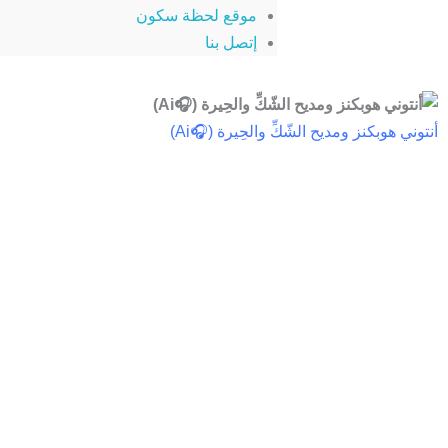
موقع لحظة سكون
إتصل بنا
أنتوني هوبكنز ومديح الشّكِّ والحِيرة (🎧Ai)