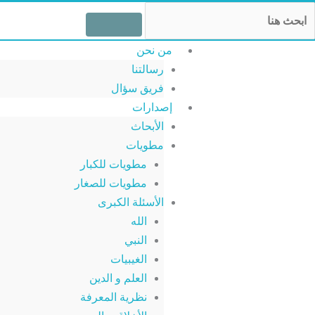
خطي
Searc
لى
لمحتوى
من نحن
رسالتنا
فريق سؤال
إصدارات
الأبحاث
مطويات
مطويات للكبار
مطويات للصغار
الأسئلة الكبرى
الله
النبي
الغيبيات
العلم و الدين
نظرية المعرفة