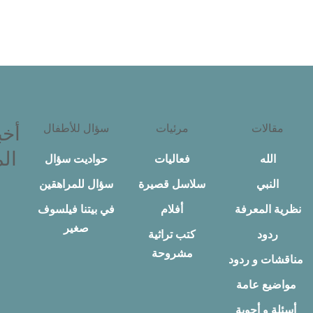
مقالات
مرئيات
سؤال للأطفال
أخب
الم
الله
فعاليات
حواديت سؤال
النبي
سلاسل قصيرة
سؤال للمراهقين
نظرية المعرفة
أفلام
في بيتنا فيلسوف
صغير
ردود
كتب تراثية
مشروحة
مناقشات و ردود
مواضيع عامة
أسئلة و أجوبة