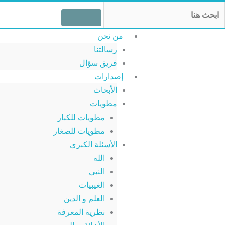
خطي
Searc
لى
لمحتوى
من نحن
رسالتنا
فريق سؤال
إصدارات
الأبحاث
مطويات
مطويات للكبار
مطويات للصغار
الأسئلة الكبرى
الله
النبي
الغيبيات
العلم و الدين
نظرية المعرفة