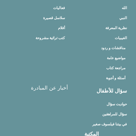
الله
فعاليات
النبي
سلاسل قصيرة
نظرية المعرفة
أفلام
الغيبيات
كتب تراثية مشروحة
مناقشات و ردود
مواضيع عامة
مراجعة كتاب
أسئلة و أجوبة
أخبار عن المبادرة
سؤال للأطفال
حواديت سؤال
سؤال للمراهقين
في بيتنا فيلسوف صغير
المكتبة