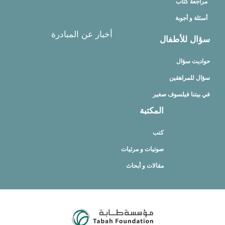
مراجعة كتاب
أسئلة و أجوبة
أخبار عن المبادرة
سؤال للأطفال
حواديت سؤال
سؤال للمراهقين
في بيتنا فيلسوف صغير
المكتبة
كتب
صوتيات و مرئيات
مقالات و أبحاث