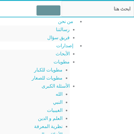
خطي
Searc
لى
لمحتوى
من نحن
رسالتنا
فريق سؤال
إصدارات
الأبحاث
مطويات
مطويات للكبار
مطويات للصغار
الأسئلة الكبرى
الله
النبي
الغيبيات
العلم و الدين
نظرية المعرفة