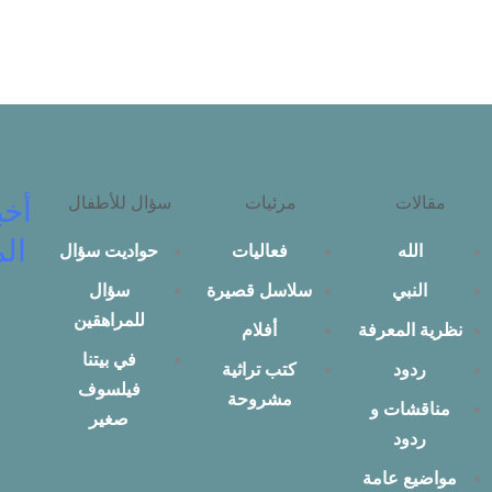
مقالات
مرئيات
سؤال للأطفال
أخب
الم
الله
فعاليات
حواديت سؤال
النبي
سلاسل قصيرة
سؤال
للمراهقين
نظرية المعرفة
أفلام
في بيتنا
ردود
كتب تراثية
فيلسوف
مشروحة
مناقشات و
صغير
ردود
مواضيع عامة