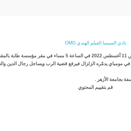
نادي السينما الفيلم الهندي OMG
عقدت مبادرة سؤال ثالث فعاليات نادي السينما لهذا العام يوم الخميس 11 أغسطس 022
را في مومباي يدمّره الزلزال فيرفع قضية الرب ويساجل رجال الدين وا
فة بجامعة الأزهر .
قم بتقييم المحتوي