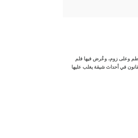
2 في الساعة 5 مساء في مقر مؤسسة طابة بالمقطم وعلى زوم، وعُرض فيها فلم
لقانون في أحداث شيقة يغلب عليها