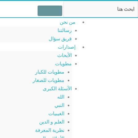
خطي
Searc
لى
لمحتوى
من نحن
رسالتنا
فريق سؤال
إصدارات
الأبحاث
مطويات
مطويات للكبار
مطويات للصغار
الأسئلة الكبرى
الله
النبي
الغيبيات
العلم و الدين
نظرية المعرفة