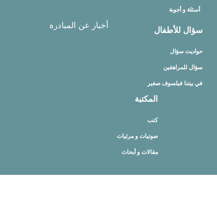
أسئلة و أجوبة
أخبار عن المبادرة
سؤال للأطفال
حواديت سؤال
سؤال للمراهقين
في بيتنا فيلسوف صغير
المكتبة
كتب
صوتيات و مرئيات
مقالات و أبحاث