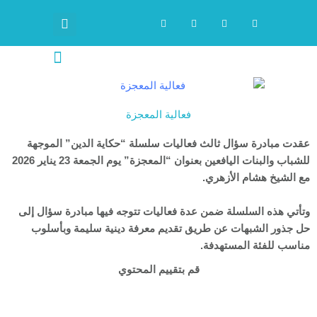
خطي
F
Y
T
I
a
o
w
n
لى
c
u
i
s
لمحتوى
e
t
t
t
b
u
t
a
o
b
e
g
o
e
r
r
k
a
-
m
f
موقع لحظة سكون
أخبار عن المبادرة
فعالية المعجزة
عقدت مبادرة سؤال ثالث فعاليات سلسلة “حكاية الدين” الموجهة
للشباب والبنات اليافعين بعنوان “المعجزة” يوم الجمعة 23 يناير 2026
مع الشيخ هشام الأزهري.
وتأتي هذه السلسلة ضمن عدة فعاليات تتوجه فيها مبادرة سؤال إلى
حل جذور الشبهات عن طريق تقديم معرفة دينية سليمة وبأسلوب
مناسب للفئة المستهدفة.
قم بتقييم المحتوي