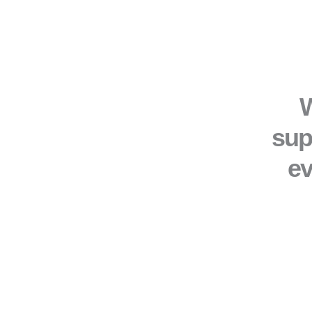
W
sup
ev