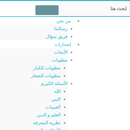
خطي
Searc
لى
لمحتوى
من نحن
رسالتنا
فريق سؤال
إصدارات
الأبحاث
مطويات
مطويات للكبار
مطويات للصغار
الأسئلة الكبرى
الله
النبي
الغيبيات
العلم و الدين
نظرية المعرفة