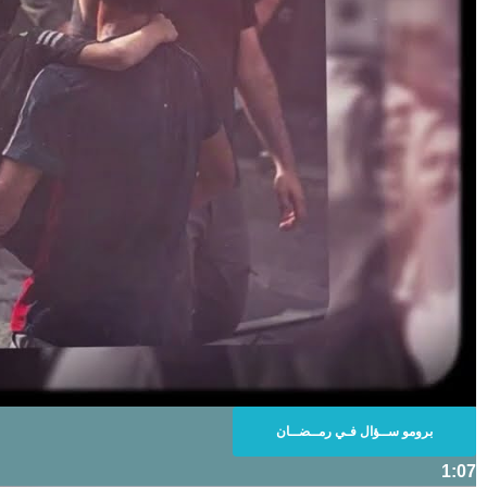
برومو ســؤال فـي رمــضــان
1:07