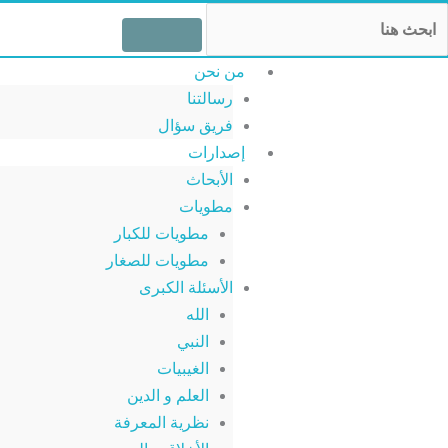
خطي
Searc
لى
لمحتوى
من نحن
رسالتنا
فريق سؤال
إصدارات
الأبحاث
مطويات
مطويات للكبار
مطويات للصغار
الأسئلة الكبرى
الله
النبي
الغيبيات
العلم و الدين
نظرية المعرفة